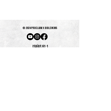
© 2024 PROCLAIM x biblein365
Isaías 61:1
GET ON THE LIST