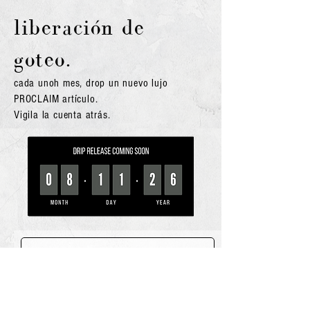
liberación de
goteo
.
cada uno
h mes, dro
p un nuevo lujo
PROCLAIM
artículo
.
Vigila la cuenta atrás.