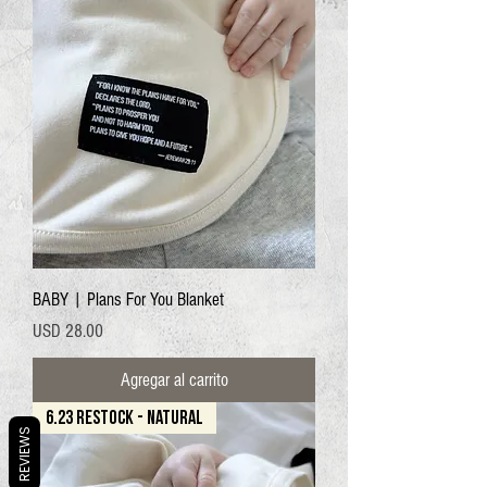
BABY | Plans For You Blanket
Precio
USD 28.00
Agregar al carrito
6.23 RESTOCK - NATURAL
REVIEWS