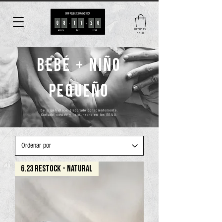
HECHO EN
EE.UU
bebé + niño
pequeño
De origen ético. Elaborado conscientemente.
Cortado, cosido y listo. hecho en los EE.UU.
6.23 RESTOCK - NATURAL