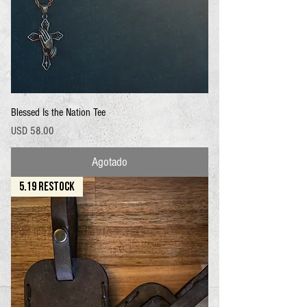
Blessed Is the Nation Tee
Precio
USD 58.00
Agotado
5.19 RESTOCK