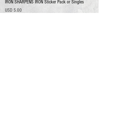
IRON SHARPENS IRON Sticker Pack or Singles
Precio
USD 5.00
Agregar al carrito
3.10 DROP