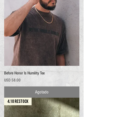
Before Honor Is Humility Tee
Precio
USD 58.00
Agotado
4.10 RESTOCK