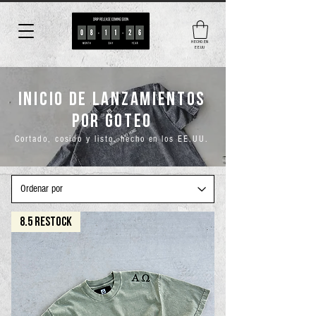
HECHO EN
EE.UU
INICIO de lanzamientos
por goteo
Cortado, cosido y listo. hecho en los EE.UU.
8.5 RESTOCK